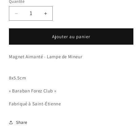
Quantité
Réduire
Augmenter
la
la
quantité
quantité
de
de
Ajouter au panier
Magnet
Magnet
Aimant
Aimant
-
-
Magnet Aimanté - Lampe de Mineur
Lampe
Lampe
de
de
Mineur
Mineur
8x5.5cm
« Baraban Forez Club »
Fabriqué à Saint-Étienne
Share