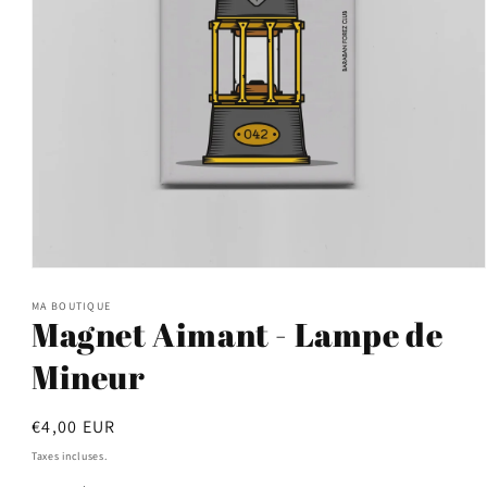
Ouvrir
le
média
MA BOUTIQUE
Magnet Aimant - Lampe de
1
dans
une
Mineur
fenêtre
modale
Prix
€4,00 EUR
habituel
Taxes incluses.