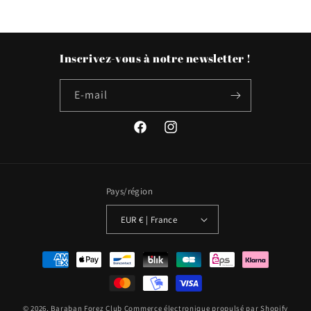
Inscrivez-vous à notre newsletter !
E-mail
Facebook
Instagram
Pays/région
EUR € | France
Moyens
de
paiement
© 2026,
Baraban Forez Club
Commerce électronique propulsé par Shopify