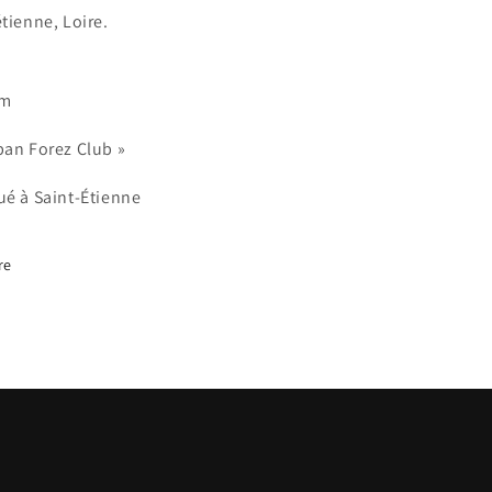
76
1976
étienne, Loire.
cm
ban Forez Club »
ué à Saint-Étienne
re