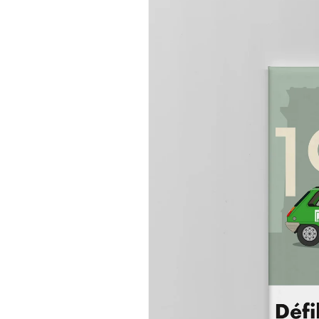
informations
produits