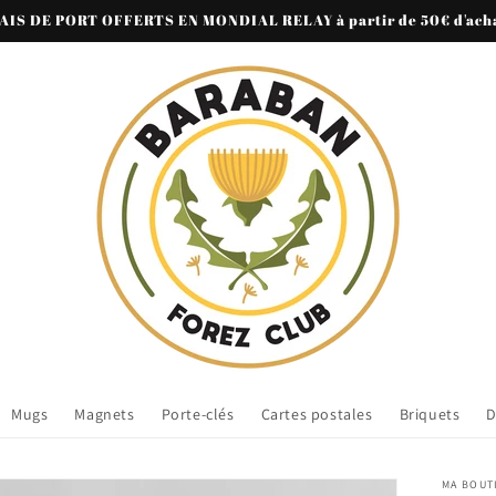
AIS DE PORT OFFERTS EN MONDIAL RELAY à partir de 50€ d'acha
Mugs
Magnets
Porte-clés
Cartes postales
Briquets
D
MA BOUT