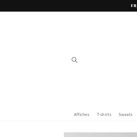
et passer
FR
au
contenu
Affiches
T-shirts
Sweats
Passer aux