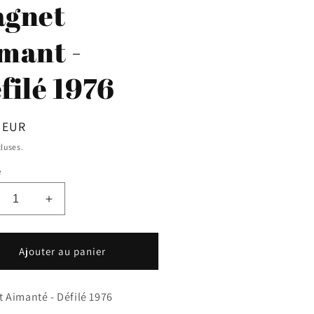
gnet
o
n
mant -
filé 1976
 EUR
uel
cluses.
é
uire
Augmenter
la
ntité
quantité
de
Ajouter au panier
gnet
Magnet
mant
Aimant
-
 Aimanté - Défilé 1976
ilé
Défilé