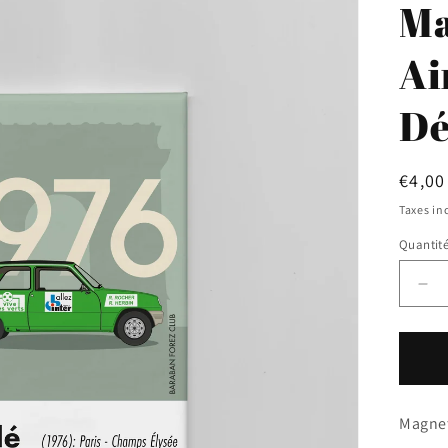
Ma
Ai
Dé
Prix
€4,00
habit
Taxes in
Quantit
Réd
la
qua
de
Ma
Ai
-
Magnet
Déf